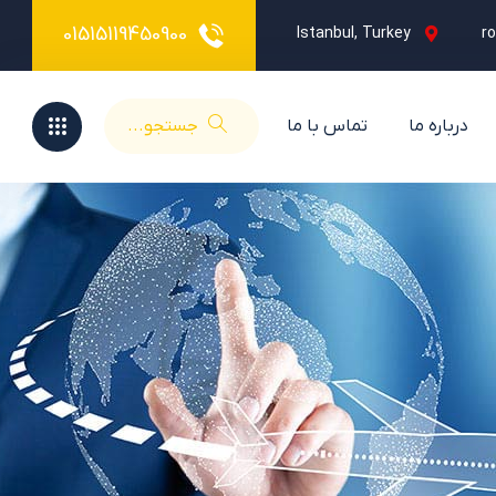
0
1
5
1
5
1
1
9
4
5
0
9
0
0
Istanbul, Turkey
r
درباره ما
تماس با ما