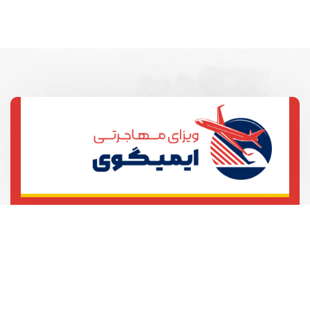
تهران، خیابان آزادی، خیابان بهبودی
ساختمان 101
021123456789
021123456780