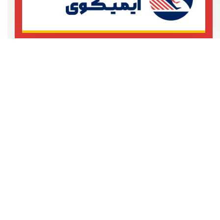
تهران، خیابان آزادی، خیابان بهبودی
ساختمان 101
021123456789
021123456780
ما آینده رویایی شما را شکل می
دهیم