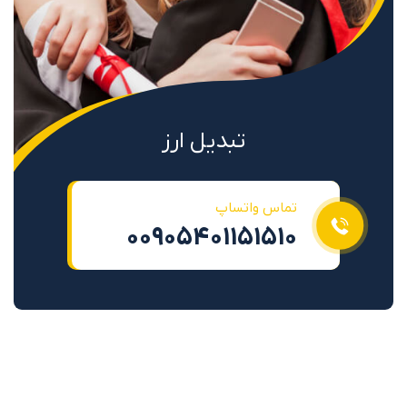
تبدیل ارز
تماس واتساپ
00905401151510