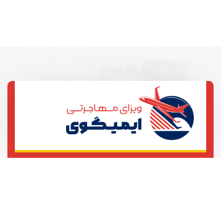
تهران، خیابان آزادی، خیابان بهبودی
ساختمان 101
021123456789
021123456780