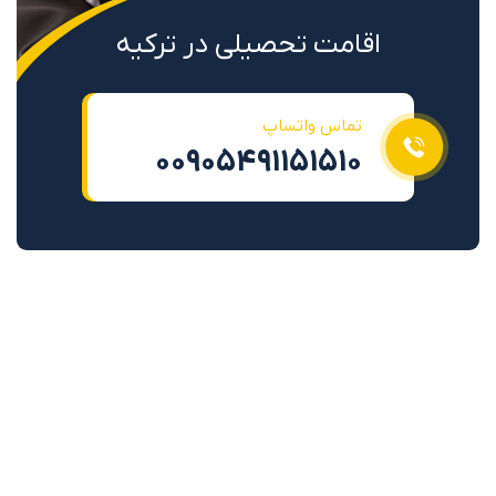
اقامت تحصیلی در ترکیه
تماس واتساپ
00905491151510