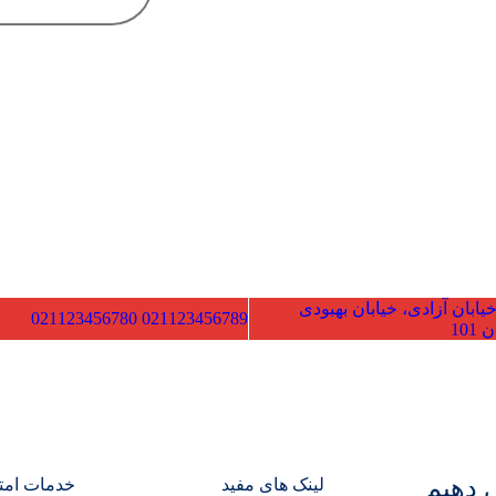
ادات
خیابان آزادی، خیابان بهبودی
021123456780
021123456789
10
 دهیم
لینک های مفید
خدمات امت