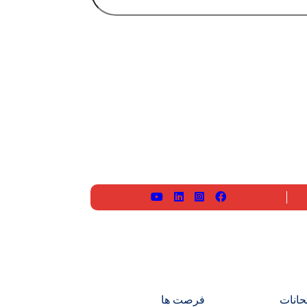
حانات
فرصت ها