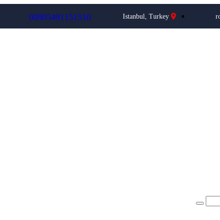
0
0
9
0
5
4
9
1
1
5
1
5
1
0
Istanbul, Turkey
r