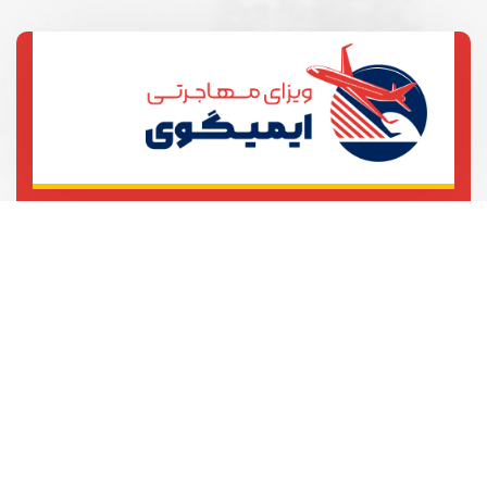
تهران، خیابان آزادی، خیابان بهبودی
ساختمان 101
021123456789
021123456780