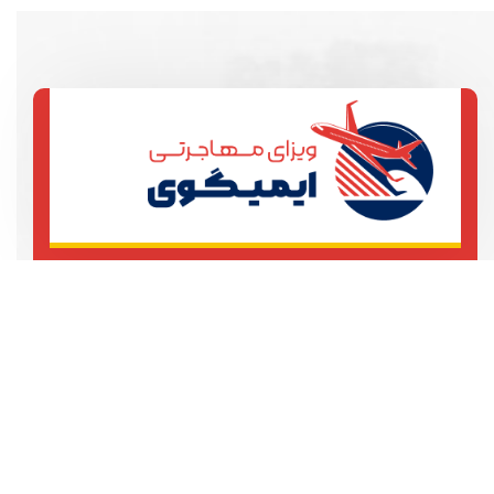
تهران، خیابان آزادی، خیابان بهبودی
ساختمان 101
021123456789
021123456780